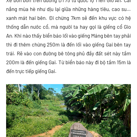
Xe bon bon trên đường DT75 từ quốc lộ 1 lên Gio An. Cái
nắng mùa hè như dịu lại giữa những hàng tiêu, cao su…
xanh mát hai bên. Đi chừng 7km sẽ đến khu vực có hệ
thống dẫn nước cổ, mà người ta hay gọi là giếng cổ Gio
An. Khi nào thấy biển báo lối vào giếng Máng bên tay phải
thì đi thêm chừng 250m là đến lối vào giếng Gai bên tay
trái. Rẽ vào con đường bê tông phủ đầy đất sét này tầm
200m là đến giếng Gai. Từ biển báo này đi bộ tầm 15m là
đến trực tiếp giếng Gai.