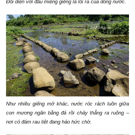
Đối diện với đầu miệng giếng là lối ra của dòng nước.
Như nhiều giếng mở khác, nước róc rách luồn giữa
con mương ngăn bằng đá rồi chảy thẳng ra ruộng –
nơi có đám rau liệt đang háo hức chờ.