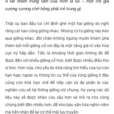
À tất nhiên trung tâm của hình là tui – một chị già
sương sương chớ hỏng phải trẻ trung gì.
Thật sự ban đầu tui chỉ định ghé một hai giếng do nghĩ
rằng cái nào cũng giống nhau. Nhưng cứ từ giếng này kéo
qua giếng khác, đôi chân không ngừng muốn khám phá
thêm bởi mỗi giếng cổ nơi đây là một tầng giá trị văn hóa
cực kỳ hấp dẫn. Tiếc là khoảng thời gian không đủ để
được đến với nhiều giếng cổ hơn, biết được nhiều điều thú
vị hơn. Hơn nữa, chủ yếu do khả năng tìm hiểu của tui còn
hạn hẹp; ngoài ra thông tin cụ thể của từng giếng ở đây
cũng còn khá hạn chế để tiếp cận và đa phần là các
nghiên cứu về hệ thống giếng nói chung. Hy vọng các dữ
liệu này sẽ được khảo cứu sâu hơn và mở ra cho công
chúng biết đến nhiều hơn, để kho báu văn hóa nghìn năm
mà tiền nhân để lại có thể mãi lưu truyền.