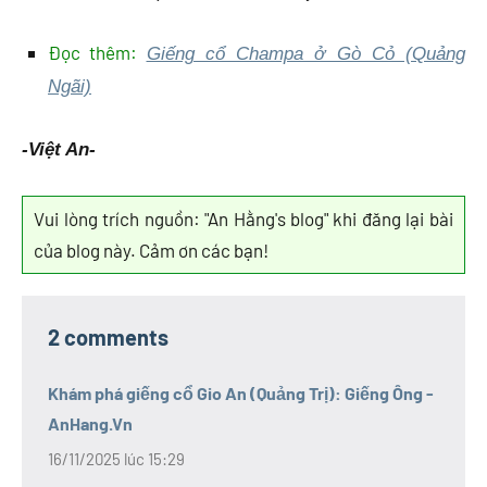
Đọc thêm:
Giếng cổ Champa ở Gò Cỏ (Quảng
Ngãi)
-Việt An-
Vui lòng trích nguồn: "An Hằng's blog" khi đăng lại bài
của blog này. Cảm ơn các bạn!
Tags
champa
2 comments
đi
Khám phá giếng cổ Gio An (Quảng Trị): Giếng Ông -
giếng
AnHang.Vn
Gio
An
16/11/2025 lúc 15:29
Quảng