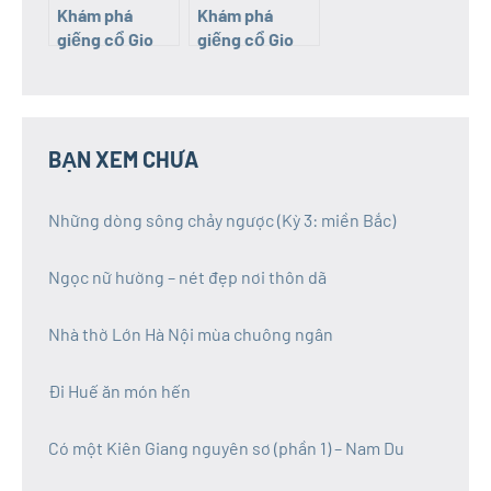
Khám phá
Khám phá
giếng cổ Gio
giếng cổ Gio
An (Quảng Trị):
An (Quảng Trị):
Giếng Ông
Giếng Bà
BẠN XEM CHƯA
Những dòng sông chảy ngược (Kỳ 3: miền Bắc)
Ngọc nữ hường – nét đẹp nơi thôn dã
Nhà thờ Lớn Hà Nội mùa chuông ngân
Đi Huế ăn món hến
Có một Kiên Giang nguyên sơ (phần 1) – Nam Du