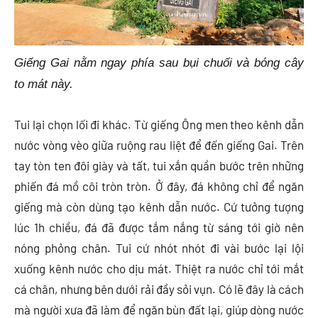
Giếng Gai nằm ngay phía sau bụi chuối và bóng cây
to mát này.
Tui lại chọn lối đi khác. Từ giếng Ông men theo kênh dẫn
nước vòng vèo giữa ruộng rau liệt để đến giếng Gai. Trên
tay tòn ten đôi giày và tất, tui xắn quần bước trên những
phiến đá mồ côi tròn tròn. Ở đây, đá không chỉ để ngăn
giếng mà còn dùng tạo kênh dẫn nước. Cứ tưởng tượng
lúc 1h chiều, đá đã được tắm nắng từ sáng tới giờ nên
nóng phỏng chân. Tui cứ nhót nhót đi vài bước lại lội
xuống kênh nước cho dịu mát. Thiệt ra nước chỉ tới mắt
cá chân, nhưng bên dưới rải đầy sỏi vụn. Có lẽ đây là cách
mà người xưa đã làm để ngăn bùn đất lại, giúp dòng nước