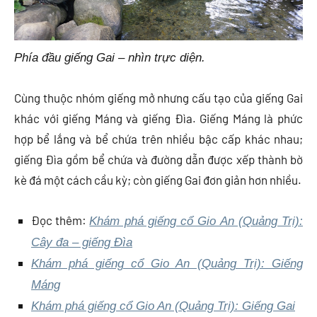
Phía đầu giếng Gai – nhìn trực diện.
Cùng thuộc nhóm giếng mở nhưng cấu tạo của giếng Gai
khác với giếng Máng và giếng Đìa. Giếng Máng là phức
hợp bể lắng và bể chứa trên nhiều bậc cấp khác nhau;
giếng Đìa gồm bể chứa và đường dẫn được xếp thành bờ
kè đá một cách cầu kỳ; còn giếng Gai đơn giản hơn nhiều.
Đọc thêm:
Khám phá giếng cổ Gio An (Quảng Trị):
Cây đa – giếng Đìa
Khám phá giếng cổ Gio An (Quảng Trị): Giếng
Máng
Khám phá giếng cổ Gio An (Quảng Trị): Giếng Gai