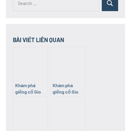
Search
for:
BÀI VIẾT LIÊN QUAN
Khám phá
Khám phá
giếng cổ Gio
giếng cổ Gio
An (Quảng Trị):
An (Quảng Trị):
Cây đa – giếng
Giếng Máng
Đìa