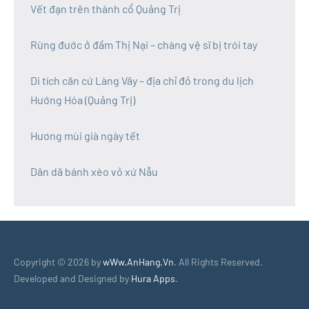
Vết đạn trên thành cổ Quảng Trị
Rừng đước ở đầm Thị Nại – chàng vệ sĩ bị trói tay
Di tích căn cứ Làng Vây – địa chỉ đỏ trong du lịch
Hướng Hóa (Quảng Trị)
Hương mùi già ngày tết
Dân dã bánh xèo vỏ xứ Nẫu
Copyright © 2026 by
wWw.AnHang.Vn
. All Rights Reserved.
Developed and Designed by
Hura Apps
.