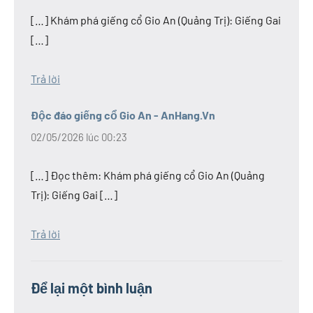
Trị
[…] Khám phá giếng cổ Gio An (Quảng Trị): Giếng Gai
[…]
Trả lời
Độc đáo giếng cổ Gio An - AnHang.Vn
02/05/2026 lúc 00:23
[…] Đọc thêm: Khám phá giếng cổ Gio An (Quảng
Trị): Giếng Gai […]
Trả lời
Để lại một bình luận