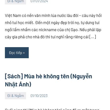
Đi & Ngẫm
07/01/2024
Việt
1
An
comment
Việt Nam có nền văn minh lúa nước lâu đời – câu này hồi
nhỏ tui học miết. Đến một ngày đẹp trời nọ, tự dưng tui
ngồi lẩm nhẩm các nickname của chị Gạo. Nếu phải lập
cây gia phả cho nhà đó thì tui nghĩ rằng riêng cái […]
Đọc tiếp
[Sách] Mùa hè không tên (Nguyễn
Nhật Ánh)
Đi & Ngẫm
01/10/2023
Việt
No
An
comments
Cuối cùng thì “Mùa hè không tên” cũng đã ra mắt trong