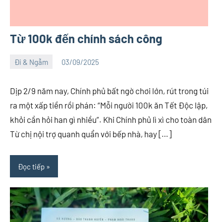
Từ 100k đến chính sách công
Đi & Ngẫm
03/09/2025
Việt
3
An
comments
Dịp 2/9 năm nay, Chính phủ bất ngờ chơi lớn, rút trong túi
ra một xấp tiền rồi phán: “Mỗi người 100k ăn Tết Độc lập,
khỏi cần hỏi han gì nhiều”. Khi Chính phủ lì xì cho toàn dân
Từ chị nội trợ quanh quẩn với bếp nhà, hay […]
Đọc tiếp