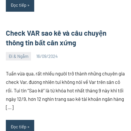
Đọc tiếp
Check VAR sao kê và câu chuyện
thông tin bất cân xứng
Đi & Ngẫm
16/09/2024
Việt
1
An
comment
Tuần vừa qua, rất nhiều người trở thành những chuyên gia
check Var, đương nhiên tui không nói về Var trên sân cỏ
rồi. Tui tin “Sao kê” là từ khóa hot nhất tháng 9 này khi tối
ngày 12/9, hơn 12 nghìn trang sao kê tài khoản ngân hàng
[…]
Đọc tiếp