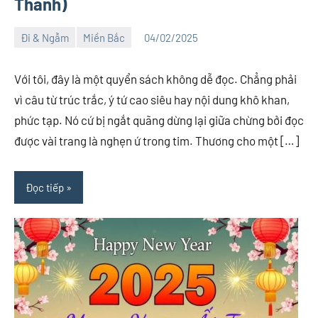
Thanh)
Đi & Ngẫm
Miền Bắc
04/02/2025
Việt
1
An
comment
Với tôi, đây là một quyển sách không dễ đọc. Chẳng phải
vì câu từ trúc trắc, ý tứ cao siêu hay nội dung khô khan,
phức tạp. Nó cứ bị ngắt quãng dừng lại giữa chừng bởi đọc
được vài trang là nghẹn ứ trong tim. Thương cho một […]
Đọc tiếp