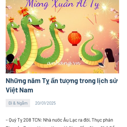
Những năm Tỵ ấn tượng trong lịch sử
Việt Nam
Đi & Ngẫm
20/01/2025
Việt
1
An
comment
– Quý Tỵ 208 TCN: Nhà nước Âu Lạc ra đời, Thục phán