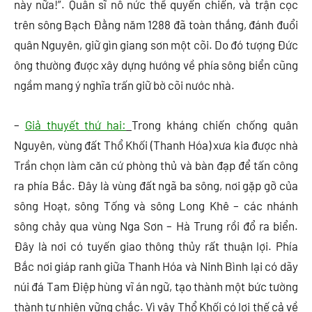
này nữa!”. Quân sĩ nô nức thề quyến chiến, và trận cọc
trên sông Bạch Đằng năm 1288 đã toàn thắng, đánh đuổi
quân Nguyên, giữ gìn giang sơn một cõi. Do đó tượng Đức
ông thường được xây dựng hướng về phía sông biển cũng
ngầm mang ý nghĩa trấn giữ bờ cõi nước nhà.
–
Giả thuyết thứ hai:
Trong kháng chiến chống quân
Nguyên, vùng đất Thổ Khối (Thanh Hóa) xưa kia được nhà
Trần chọn làm căn cứ phòng thủ và bàn đạp để tấn công
ra phía Bắc. Đây là vùng đất ngã ba sông, nơi gặp gỡ của
sông Hoạt, sông Tống và sông Long Khê – các nhánh
sông chảy qua vùng Nga Sơn – Hà Trung rồi đổ ra biển.
Đây là nơi có tuyến giao thông thủy rất thuận lợi. Phía
Bắc nơi giáp ranh giữa Thanh Hóa và Ninh Bình lại có dãy
núi đá Tam Điệp hùng vĩ án ngữ, tạo thành một bức tường
thành tự nhiên vững chắc. Vì vậy Thổ Khối có lợi thế cả về