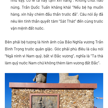
như vậy, có lẽ ta hãy tạm xin hàng”. Không chút nao
núng, Trần Quốc Tuấn khảng khái “Nếu bệ hạ muốn
hàng, xin hãy chém đầu thần trước đã”. Câu nói ấy đã
nêu lên tinh thần quyết tâm “Sát Thát” đến cùng trước
vận mệnh đất nước.
Bên phải bệ tượng là hình ảnh của Bảo Nghĩa vương Trần
Bình Trọng trước quân giặc. Góc phải phù điêu là câu nói
“Ngã ninh vì Nam quỷ, bất vi Bắc vương”, nghĩa là “Ta thà
làm quỷ nước Nam chứ không thèm làm vương đất Bắc”.