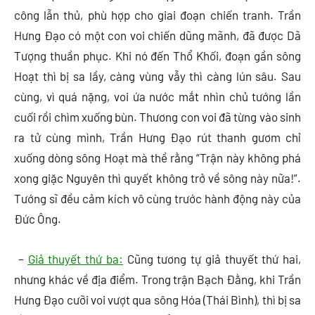
công lẫn thủ, phù hợp cho giai đoạn chiến tranh. Trần
Hưng Đạo có một con voi chiến dũng mãnh, đã được Dã
Tượng thuần phục. Khi nó đến Thổ Khối, đoạn gần sông
Hoạt thì bị sa lầy, càng vùng vẫy thì càng lún sâu. Sau
cùng, vì quá nặng, voi ứa nước mắt nhìn chủ tướng lần
cuối rồi chìm xuống bùn. Thương con voi đã từng vào sinh
ra tử cùng mình, Trần Hưng Đạo rút thanh gươm chỉ
xuống dòng sông Hoạt mà thề rằng “Trận này không phá
xong giặc Nguyên thì quyết không trở về sông này nữa!”.
Tướng sĩ đều cảm kích vô cùng trước hành động này của
Đức Ông.
–
Giả thuyết thứ ba:
Cũng tương tự giả thuyết thứ hai,
nhưng khác về địa điểm. Trong trận Bạch Đằng, khi Trần
Hưng Đạo cưỡi voi vượt qua sông Hóa (Thái Bình), thì bị sa