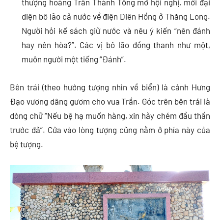
thượng hoàng Trần Thánh Tông mở hội nghị, mời đại
diện bô lão cả nước về điện Diên Hồng ở Thăng Long.
Người hỏi kế sách giữ nước và nêu ý kiến “nên đánh
hay nên hòa?”. Các vị bô lão đồng thanh như một,
muôn người một tiếng “Đánh”.
Bên trái (theo hướng tượng nhìn về biển) là cảnh Hưng
Đạo vương dâng gươm cho vua Trần. Góc trên bên trái là
dòng chữ “Nếu bệ hạ muốn hàng, xin hãy chém đầu thần
trước đã”. Cửa vào lòng tượng cũng nằm ở phía này của
bệ tượng.