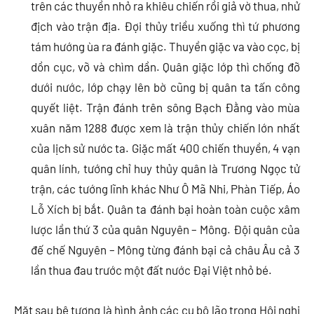
trên các thuyền nhỏ ra khiêu chiến rồi giả vờ thua, nhử
địch vào trận địa. Đợi thủy triều xuống thì tứ phương
tám hướng ùa ra đánh giặc. Thuyền giặc va vào cọc, bị
dồn cục, vỡ và chìm dần. Quân giặc lớp thì chống đỡ
dưới nước, lớp chạy lên bờ cũng bị quân ta tấn công
quyết liệt. Trận đánh trên sông Bạch Đằng vào mùa
xuân năm 1288 được xem là trận thủy chiến lớn nhất
của lịch sử nước ta. Giặc mất 400 chiến thuyền, 4 vạn
quân lính, tướng chỉ huy thủy quân là Trương Ngọc tử
trận, các tướng lĩnh khác Như Ô Mã Nhi, Phàn Tiếp, Áo
Lỗ Xích bị bắt. Quân ta đánh bại hoàn toàn cuộc xâm
lược lần thứ 3 của quân Nguyên – Mông. Đội quân của
đế chế Nguyên – Mông từng đánh bại cả châu Âu cả 3
lần thua đau trước một đất nước Đại Việt nhỏ bé.
Mặt sau bệ tượng là hình ảnh các cụ bô lão trong Hội nghị