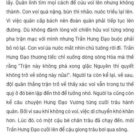
lầy. Quân lính tìm mọi cách để cứu voi lên nhưng không
thành. Con voi quá nặng, bùn thì nhão, nước triều lại lên.
Vì việc quân cấp bách nên đoàn quân phải tiếp tục lên
đường. Dù không đành lòng với chiến hữu voi từng xông
pha trận mạc với mình nhưng Trần Hưng Đạo buộc phải
bỏ nó lại. Con voi ứa nước mắt nhìn chủ tướng rời đi. Trần
Hưng Đạo thương tiếc chỉ xuống dòng sông Hóa mà thề
rằng “Trận này không phá xong giặc Nguyên thì quyết
không trở về sông này nữa!”. Người ta còn kể lại, về sau,
đội quân thắng trận trở về thấy xác voi vẫn trong tư thế
quỳ ở đó bèn lập đền thờ để tưởng nhớ. Người ta cũng còn
kể câu chuyện Hưng Đạo Vương từng cưỡi trâu hành
quân. Bởi vì sau khi không có voi, việc di chuyển khó khăn
hơn. Lúc đó, có một cậu bé chăn trâu đã chạy đến, mời
Trần Hưng Đạo cưỡi lên để cậu giong trâu bơi qua sông.