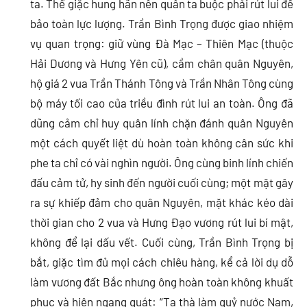
ta. Thế giặc hung hãn nên quân ta buộc phải rút lui để
bảo toàn lực lượng. Trần Bình Trọng được giao nhiệm
vụ quan trọng: giữ vùng Đà Mạc – Thiên Mạc (thuộc
Hải Dương và Hưng Yên cũ), cầm chân quân Nguyên,
hộ giá 2 vua Trần Thánh Tông và Trần Nhân Tông cùng
bộ máy tối cao của triều đình rút lui an toàn. Ông đã
dũng cảm chỉ huy quân lính chặn đánh quân Nguyên
một cách quyết liệt dù hoàn toàn không cân sức khi
phe ta chỉ có vài nghìn người. Ông cùng binh lính chiến
đấu cảm tử, hy sinh đến người cuối cùng; một mặt gây
ra sự khiếp đảm cho quân Nguyên, mặt khác kéo dài
thời gian cho 2 vua và Hưng Đạo vương rút lui bí mật,
không để lại dấu vết. Cuối cùng, Trần Bình Trọng bị
bắt, giặc tìm đủ mọi cách chiêu hàng, kể cả lời dụ dỗ
làm vương đất Bắc nhưng ông hoàn toàn không khuất
phục và hiên ngang quát: “Ta thà làm quỷ nước Nam,