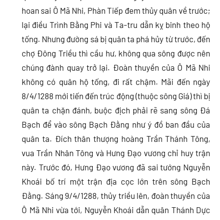
hoan sai Ô Mã Nhi, Phàn Tiếp đem thủy quân về trước;
lại điều Trình Bằng Phi và Ta-tru dẫn kỵ binh theo hộ
tống. Nhưng đường sá bị quân ta phá hủy từ trước, đến
chợ Đông Triều thì cầu hư, không qua sông được nên
chúng đành quay trở lại. Đoàn thuyền của Ô Mã Nhi
không có quân hộ tống, đi rất chậm. Mãi đến ngày
8/4/1288 mới tiến đến trúc động (thuộc sông Giá) thì bị
quân ta chặn đánh, buộc địch phải rẽ sang sông Đá
Bạch để vào sông Bạch Đằng như ý đồ ban đầu của
quân ta. Đích thân thượng hoàng Trần Thánh Tông,
vua Trần Nhân Tông và Hưng Đạo vương chỉ huy trận
này. Trước đó, Hưng Đạo vương đã sai tướng Nguyễn
Khoái bố trí một trận địa cọc lớn trên sông Bạch
Đằng. Sáng 9/4/1288, thủy triều lên, đoàn thuyền của
Ô Mã Nhi vừa tới, Nguyễn Khoái dẫn quân Thánh Dực