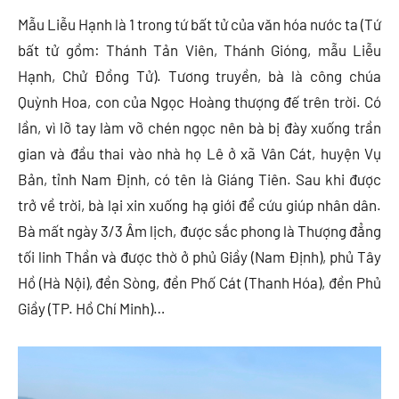
Mẫu Liễu Hạnh là 1 trong tứ bất tử của văn hóa nước ta (Tứ
bất tử gồm: Thánh Tản Viên, Thánh Gióng, mẫu Liễu
Hạnh, Chử Đồng Tử). Tương truyền, bà là công chúa
Quỳnh Hoa, con của Ngọc Hoàng thượng đế trên trời. Có
lần, vì lỡ tay làm vỡ chén ngọc nên bà bị đày xuống trần
gian và đầu thai vào nhà họ Lê ở xã Vân Cát, huyện Vụ
Bản, tỉnh Nam Định, có tên là Giáng Tiên. Sau khi được
trở về trời, bà lại xin xuống hạ giới để cứu giúp nhân dân.
Bà mất ngày 3/3 Âm lịch, được sắc phong là Thượng đẳng
tối linh Thần và được thờ ở phủ Giầy (Nam Định), phủ Tây
Hồ (Hà Nội), đền Sòng, đền Phố Cát (Thanh Hóa), đền Phủ
Giầy (TP. Hồ Chí Minh)…