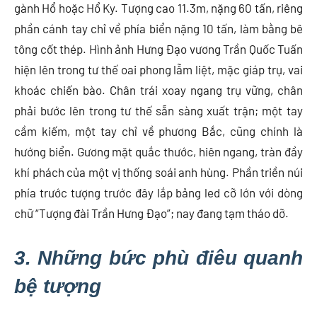
gành Hổ hoặc Hổ Ky. Tượng cao 11.3m, nặng 60 tấn, riêng
phần cánh tay chỉ về phía biển nặng 10 tấn, làm bằng bê
tông cốt thép. Hình ảnh Hưng Đạo vương Trần Quốc Tuấn
hiện lên trong tư thế oai phong lẫm liệt, mặc giáp trụ, vai
khoác chiến bào. Chân trái xoay ngang trụ vững, chân
phải bước lên trong tư thế sẵn sàng xuất trận; một tay
cầm kiếm, một tay chỉ về phương Bắc, cũng chính là
hướng biển. Gương mặt quắc thước, hiên ngang, tràn đầy
khí phách của một vị thống soái anh hùng. Phần triền núi
phía trước tượng trước đây lắp bảng led cỡ lớn với dòng
chữ “Tượng đài Trần Hưng Đạo”; nay đang tạm tháo dỡ.
3. Những bức phù điêu quanh
bệ tượng