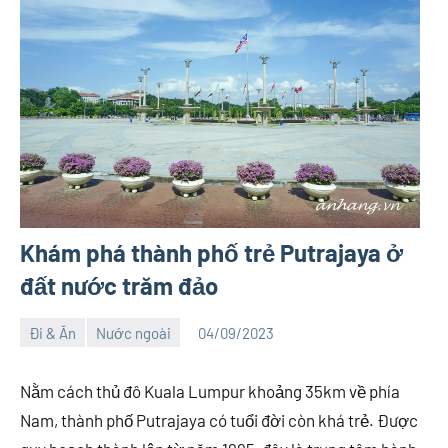
Khám phá thành phố trẻ Putrajaya ở
đất nước trăm đảo
Đi & Ăn
Nước ngoài
04/09/2023
Việt
1
An
comment
Nằm cách thủ đô Kuala Lumpur khoảng 35km về phía
Nam, thành phố Putrajaya có tuổi đời còn khá trẻ. Được