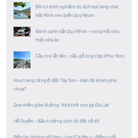
Bỏ túi kinh nghiệm du lịch bụi làng chài
Hải Minh ven biển Quy Nhơn
Bánh canh xắt Quy Nhơn – nóng hổi vừa
thổi vừa ăn
Cầu tre lắt lẻo – cầu gỗ ông Cọp (Phú Yên)
Hoa trang rừng ở đất Tây Sơn – bạn đã khám phá
chưa?
Qua miền giáo đường: Nhà thờ con gà Đà Lạt
Hổ Quyền – đấu trường sinh tử đất cố đô
Bến tàu không số Vàm Lũng (Cà Mau) – điểm cuối