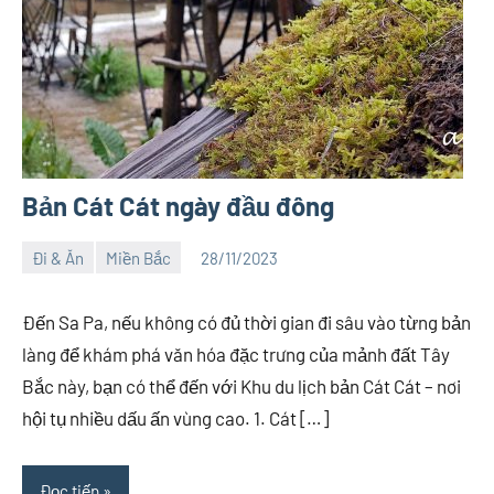
Bản Cát Cát ngày đầu đông
Đi & Ăn
Miền Bắc
28/11/2023
Việt
No
An
comments
Đến Sa Pa, nếu không có đủ thời gian đi sâu vào từng bản
làng để khám phá văn hóa đặc trưng của mảnh đất Tây
Bắc này, bạn có thể đến với Khu du lịch bản Cát Cát – nơi
hội tụ nhiều dấu ấn vùng cao. 1. Cát […]
Đọc tiếp